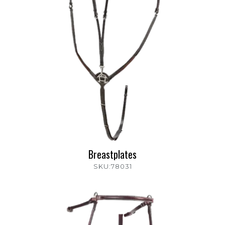
Breastplates
SKU:78031