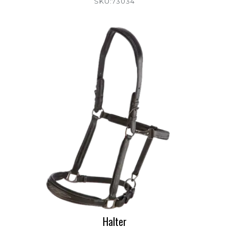
SKU:73034
Halter