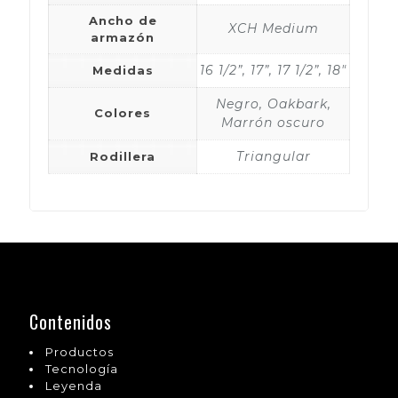
Ancho de
XCH Medium
armazón
16 1/2”, 17”, 17 1/2”, 18"
Medidas
Negro, Oakbark,
Colores
Marrón oscuro
Triangular
Rodillera
Contenidos
Productos
Tecnología
Leyenda